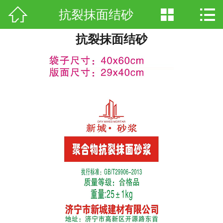



抗裂抹面结砂
网站首页

抗裂抹面结砂
公司简介
产品中心
荣誉资质
厂房厂景
新闻中心
联系我们
招商加盟