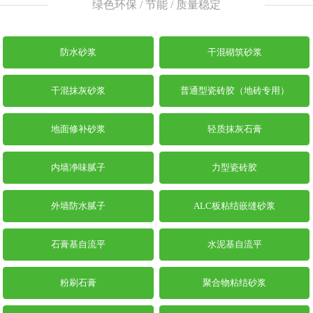
绿色环保 / 节能 / 质量稳定
防水砂浆
干混砌筑砂浆
干混抹灰砂浆
普通型瓷砖胶（地砖专用）
地面修补砂浆
轻质抹灰石膏
内墙净味腻子
力型瓷砖胶
外墙防水腻子
ALC板粘结嵌缝砂浆
石膏基自流平
水泥基自流平
粉刷石膏
聚合物粘结砂浆