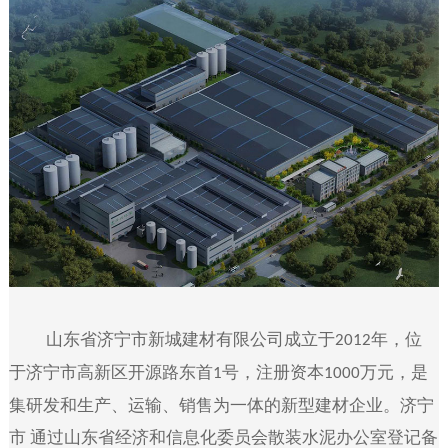
山东省济宁市新城建材有限公司成立于
年，位
2012
于济宁市高新区开源路东首
号，注册资本
万元，
是
1
1000
集研发和生产、运输、销售为一体的新型建材企业。济宁
市 通过山东省经济和信息化委员会散装水泥办公室登记备